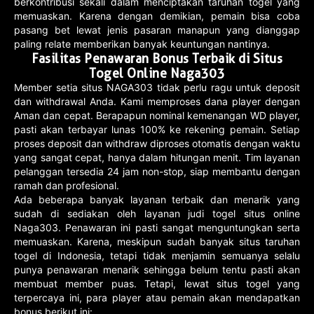
berkontribusi sekali dalam menciptakan taruhan togel yang
memuaskan. Karena dengan demikian, pemain bisa coba
pasang bet lewat jenis pasaran manapun yang dianggap
paling relate memberikan banyak keuntungan nantinya.
Fasilitas Penawaran Bonus Terbaik di Situs
Togel Online Naga303
Member setia situs NAGA303 tidak perlu ragu untuk deposit
dan withdrawal Anda. Kami memproses dana player dengan
Aman dan cepat. Berapapun nominal kemenangan WD player,
pasti akan terbayar lunas 100% ke rekening pemain. Setiap
proses deposit dan withdraw diproses otomatis dengan waktu
yang sangat cepat, hanya dalam hitungan menit. Tim layanan
pelanggan tersedia 24 jam non-stop, siap membantu dengan
ramah dan profesional.
Ada beberapa banyak layanan terbaik dan menarik yang
sudah di sediakan oleh layanan judi togel situs online
Naga303. Penawaran ini pasti sangat menguntungkan serta
memuaskan. Karena, meskipun sudah banyak situs taruhan
togel di Indonesia, tetapi tidak menjamin semuanya selalu
punya penawaran menarik sehingga belum tentu pasti akan
membuat member puas. Tetapi, lewat situs togel yang
terpercaya ini, para player atau pemain akan mendapatkan
bonus berikut ini: