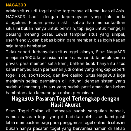
NAGA303
adalah situs judi togel online terpercaya di kenal luas di Asia.
NAGA303 hadir dengan kepercayaan yang tak perlu
diragukan. Ribuan pemain aktif setiap hari memanfaatkan
situs ini bukan hanya untuk bermain, tapi juga untuk mengejar
peluang menang besar. Lewat tampilan situs yang simpel,
user-friendly, dan bebas blokir, para member bisa login kapan
saja tanpa hambatan.
Tidak seperti kebanyakan situs togel lainnya, Situs Naga303
menjamin 100% kerahasiaan dan keamanan data untuk semua
privasi para member setia kami, bahkan tidak hanya itu situs
kami menyediakan permainan judi online yang lengkap seperti
togel, slot, sportsbook, dan live casino. Situs Naga303 juga
menjamin setiap permainan di lindungi dengan sistem yang
sudah di rancang khusus yang sudah pasti aman dan bebas
hambatan atau kecurangan dalam permainan.
Naga303 Pasaran Togel Terlengkap dengan
Hasil Akurat
Situs Togel Online di indonesia sudah sangatlah banyak,
namun pasaran togel yang di hadirkan oleh situs kami pasti
lebih memuaskan bagi para penggemar togel online di situs ini
bukan hanya pasaran togel yang bervariasi namun di setiap