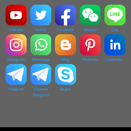
Youtube
Twitter
Facebook
Wechat
Line
Instagram
Whatsapp
Blog
Pinterest
Linkedin
Telegram
Channel
Skype
Telegram