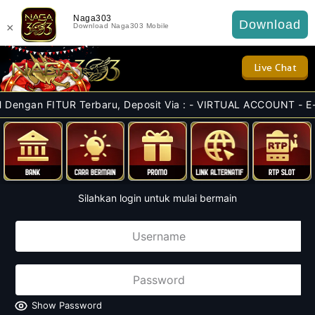
Naga303
Download
×
Download Naga303 Mobile
Live Chat
FITUR Terbaru, Deposit Via : - VIRTUAL ACCOUNT - E-WALLET -
Silahkan login untuk mulai bermain
Show Password